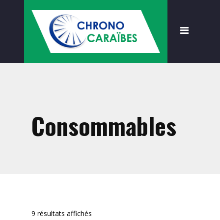
Accueil
Présentation
Formations
À propos
Règlementation
Consommables
Nouveautés
Devenir client
Boutique
Accessoires
Consommables
9 résultats affichés