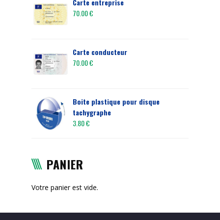
Carte entreprise
70.00
€
Carte conducteur
70.00
€
Boite plastique pour disque
tachygraphe
3.80
€
PANIER
Votre panier est vide.