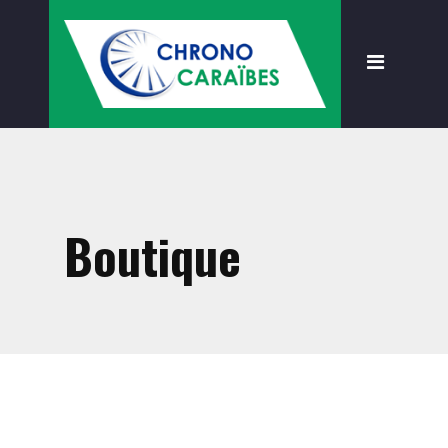
Accueil
Présentation
Formations
À propos
Règlementation
Boutique
Nouveautés
Devenir client
Boutique
Accessoires
Consommables