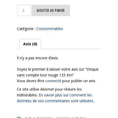
quantité
AJOUTER AU PANIER
de
Disque
sans
Catégorie :
Consommables
compte
tour
rouge
Avis (0)
125
Km
Il n’y a pas encore d’avis.
Soyez le premier à laisser votre avis sur “Disque
sans compte tour rouge 125 Km”
Vous devez être
connecté
pour publier un avis.
Ce site utilise Akismet pour réduire les
indésirables.
En savoir plus sur comment les
données de vos commentaires sont utilisées
.