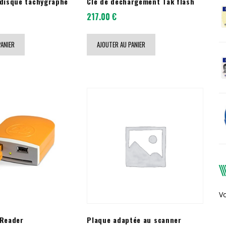
 disque tachygraphe
Clé de déchargement Tak flash
217.00
€
PANIER
AJOUTER AU PANIER
Vo
 Reader
Plaque adaptée au scanner