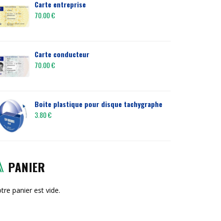
Carte entreprise
70.00
€
Carte conducteur
70.00
€
Boite plastique pour disque tachygraphe
3.80
€
PANIER
tre panier est vide.