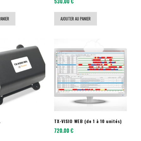
530.00
€
PANIER
AJOUTER AU PANIER
L
TX-VISIO WEB (de 1 à 10 unités)
720.00
€