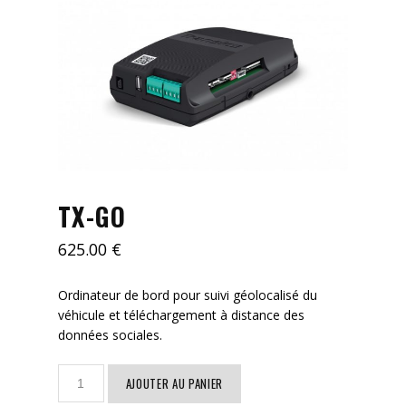
Mes démarches
Nous contacter
TX-GO
625.00
€
Ordinateur de bord pour suivi géolocalisé du
véhicule et téléchargement à distance des
données sociales.
quantité
AJOUTER AU PANIER
de