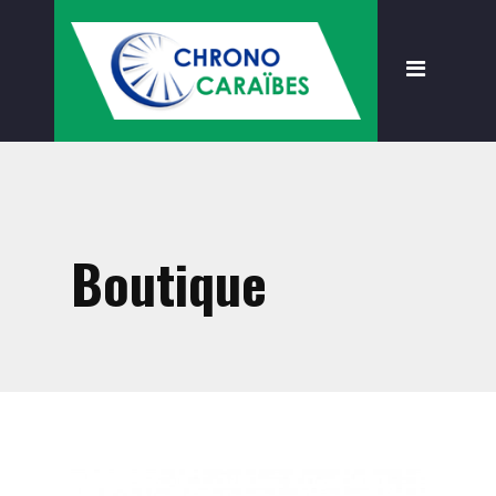
Accueil
Présentation
Formations
À propos
Règlementation
Boutique
Nouveautés
Devenir client
Boutique
Accessoires
Consommables