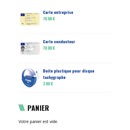
Carte entreprise
70.00
€
Carte conducteur
70.00
€
Boite plastique pour disque
tachygraphe
3.80
€
PANIER
Votre panier est vide.