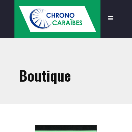
Accueil
Présentation
Formations
À propos
Règlementation
Boutique
Nouveautés
Devenir client
Boutique
Accessoires
Consommables