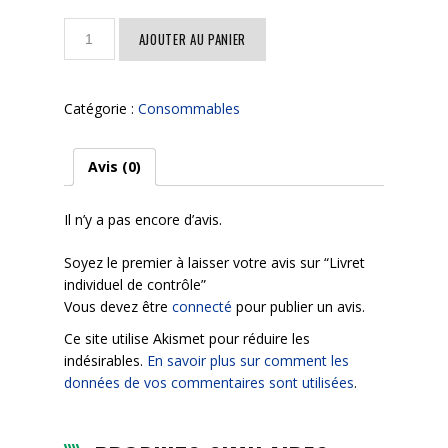
quantité
AJOUTER AU PANIER
de
Livret
individuel
Catégorie :
Consommables
de
contrôle
Avis (0)
Il n’y a pas encore d’avis.
Soyez le premier à laisser votre avis sur “Livret
individuel de contrôle”
Vous devez être
connecté
pour publier un avis.
Ce site utilise Akismet pour réduire les
indésirables.
En savoir plus sur comment les
données de vos commentaires sont utilisées
.