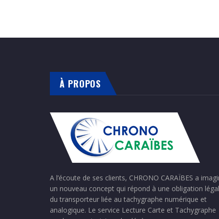
À PROPOS
A l’écoute de ses clients, CHRONO CARAÏBES a imag
un nouveau concept qui répond à une obligation léga
du transporteur liée au tachygraphe numérique et
analogique. Le service Lecture Carte et Tachygraphe